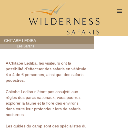
LE CAMP
CHITABE LEDIBA
Les Safaris
Chambres
Lieu de vie
A Chitabe Lediba, les visiteurs ont la
possibilité d’effectuer des safaris en véhicule
Autour du camp
4 x 4 de 6 personnes, ainsi que des safaris
pédestres.
Accès et carte
Chitabe Lediba n’étant pas assujetti aux
règles des parcs nationaux, vous pourrez
ACTIVITÉS
explorer la faune et la flore des environs
dans toute leur profondeur lors de safaris
nocturnes.
Les safaris
Les guides du camp sont des spécialistes du